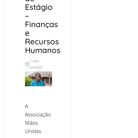
Estágio
–
Finanças
e
Recursos
Humanos
1 min
leestijd
A
Associação
Mãos
Unidas