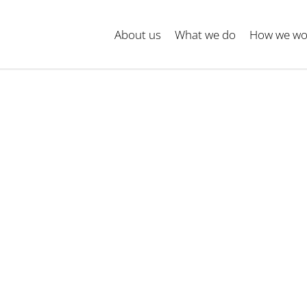
About us
What we do
How we wo